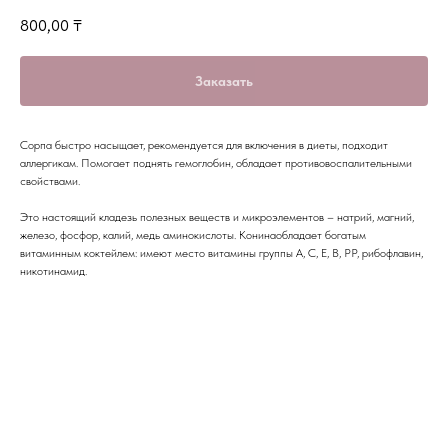
800,00
₸
Заказать
Сорпа быстро насыщает, рекомендуется для включения в диеты, подходит
аллергикам. Помогает поднять гемоглобин, обладает противовоспалительными
свойствами.
Это настоящий кладезь полезных веществ и микроэлементов – натрий, магний,
железо, фосфор, калий, медь аминокислоты. Конинаобладает богатым
витаминным коктейлем: имеют место витамины группы А, С, Е, В, РР, рибофлавин,
никотинамид.